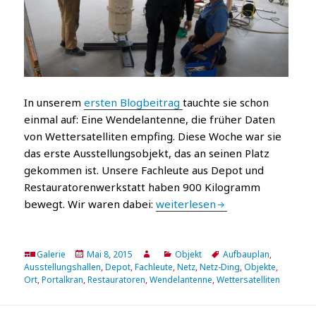
In unserem
ersten Blogbeitrag
tauchte sie schon
einmal auf: Eine Wendelantenne, die früher Daten
von Wettersatelliten empfing. Diese Woche war sie
das erste Ausstellungsobjekt, das an seinen Platz
gekommen ist. Unsere Fachleute aus Depot und
Restauratorenwerkstatt haben 900 Kilogramm
Das erste Netz-Ding kommt an 
bewegt. Wir waren dabei:
weiterlesen
Format
Veröffentlicht
Autor
Katgeorien
Tags
Galerie
Mai 8, 2015
Objekt
Aufbauplan
,
am
Ausstellungshallen
,
Depot
,
Fachleute
,
Netz
,
Netz-Ding
,
Objekte
,
Ort
,
Portalkran
,
Restauratoren
,
Wendelantenne
,
Wettersatelliten